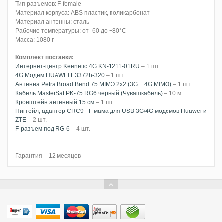
Тип разъемов: F-female
Материал корпуса: ABS пластик, поликарбонат
Материал антенны: сталь
Рабочие температуры: от -60 до +80°C
Масса: 1080 г
Комплект поставки:
Интернет-центр Keenetic 4G KN-1211-01RU
– 1 шт.
4G Модем HUAWEI E3372h-320
– 1 шт.
Антенна Petra Broad Bend 75 MIMO 2x2 (3G + 4G MIMO)
– 1 шт.
Кабель MasterSat PK-75 RG6 черный (Чувашкабель)
– 10 м
Кронштейн антенный 15 см
– 1 шт.
Пигтейл, адаптер CRC9 - F мама для USB 3G/4G модемов Huawei и
ZTE
– 2 шт.
F-разъем под RG-6
– 4 шт.
Гарантия – 12 месяцев