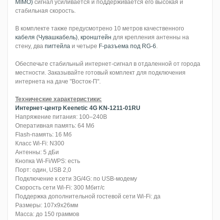
MIMO)
сигнал усиливается и поддерживается его высокая и
стабильная скорость.
В комплекте также предусмотрено 10 метров качественного
кабеля (Чувашкабель)
,
кронштейн
для крепления антенны на
стену, два
пигтейла
и четыре
F-разъема под RG-6
.
Обеспечьте стабильный интернет-сигнал в отдаленной от города
местности. Заказывайте готовый комплект для подключения
интернета на даче "Восток-П".
Технические характеристики:
Интернет-центр Keenetic 4G KN-1211-01RU
Напряжение питания: 100–240В
Оперативная память: 64 Мб
Flash-память: 16 Мб
Класс Wi-Fi: N300
Антенны: 5 дБи
Кнопка Wi-Fi/WPS: есть
Порт: один, USB 2,0
Подключение к сети 3G/4G: по USB-модему
Скорость сети Wi-Fi: 300 Мбит/с
Поддержка дополнительной гостевой сети Wi-Fi: да
Размеры: 107x9x26мм
Масса: до 150 граммов