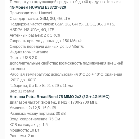
Температура окружающей среды: от 0 до 40 градусов Цельсия
4G Модем HUAWEI E3372h-320
Производитель: Huawei
Стандарт связи: GSM, 3G, 4G, LTE
Поддержка частот связи: GSM, 2G, GPRS, EDGE, 3G, UMTS,
HSDPA, HSUPA+, 4G, LTE
Антенный разъём: 2 x CRC9
Скорость приема данных, до: 150 Мбит/с
Скорость передачи данных, до: 50 Mбит/c
Индикаторы: питание
Порты: USB 2.0
Дополнительные свойства: возможность подключения внешней
антенны
Рабочая температура: использования 0°C до + 40°C, хранения
-20°C до +60°C
Габариты, Д x Ш x В: 91 x 29 x 11 мм
Вес: 31 грамм
Антенна Petra Broad Bend 75 MIMO 2x2 (3G + 4G MIMO)
Диапазон частот (вход №1 и №2): 1700-2700 МГц
Усиление: 2x12,5÷15,0 dBi
Развязка между портами: 30 dB
Вход. сопротивление: 75 Ом
КСВ на входах: до 1,5
Мощность: 10 Вт
Разъемы: 2 шт.