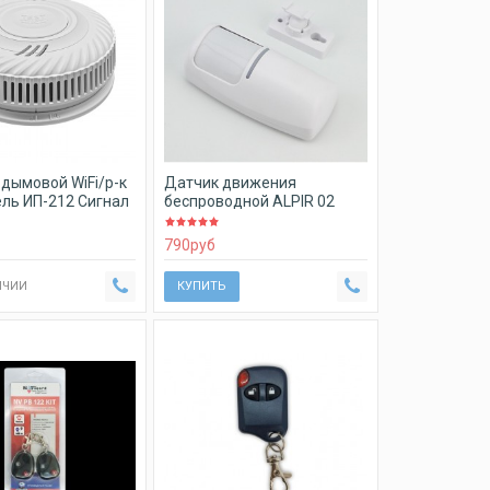
дымовой WiFi/р-к
Датчик движения
ль ИП-212 Сигнал
беспроводной ALPIR 02
790
руб
ИЧИИ
КУПИТЬ