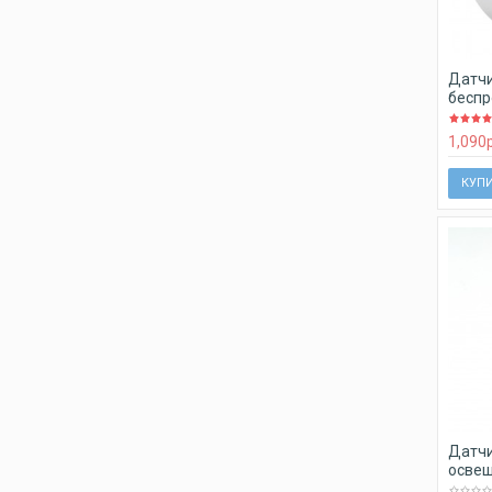
Датч
беспр
1,090
КУП
Датчи
освещ
063-F