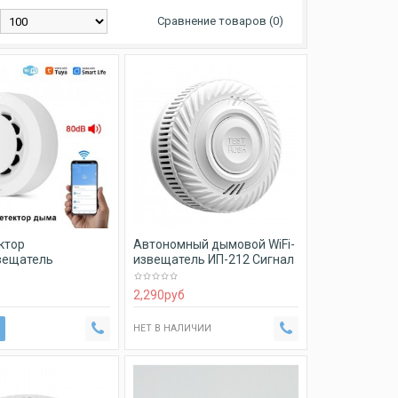
Сравнение товаров (0)
ектор
Автономный дымовой WiFi-
вещатель
извещатель ИП-212 Сигнал
) ИП 212-189-
П-3
2,290
руб
НЕТ В НАЛИЧИИ