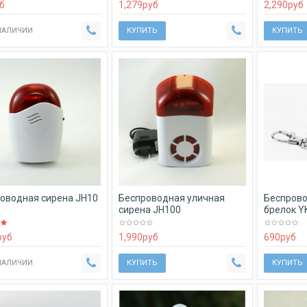
б
1,279
руб
2,290
руб
 НАЛИЧИИ
КУПИТЬ
КУПИТЬ
оводная сирена JH10
Беспроводная уличная
Беспрово
сирена JH100
брелок Y
руб
1,990
руб
690
руб
 НАЛИЧИИ
КУПИТЬ
КУПИТЬ