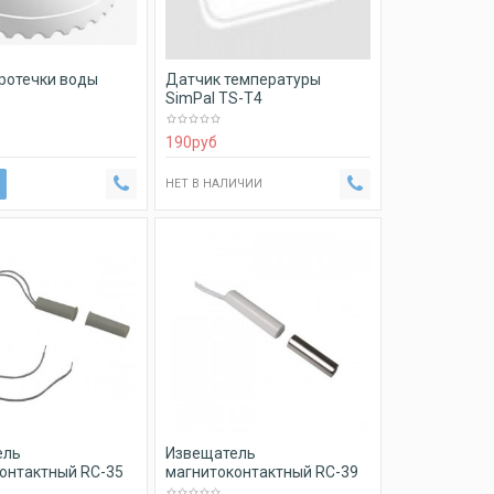
ротечки воды
Датчик температуры
SimPal TS-T4
190
руб
НЕТ В НАЛИЧИИ
ель
Извещатель
онтактный RC-35
магнитоконтактный RC-39