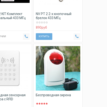
2 KIT Комплект
NV PT 2 2-х кнопочный
альный 433 МГц
брелок 433 МГц
890
руб
ИЧИИ
КУПИТЬ
дная сенсорная
Беспроводная сирена
а с RFID