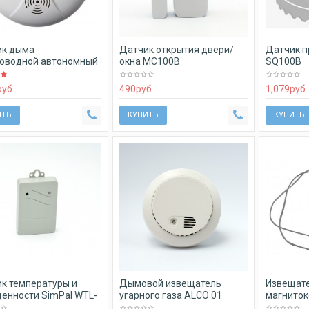
ик дыма
Датчик открытия двери/
Датчик п
оводной автономный
окна MC100B
SQ100B
руб
490
руб
1,079
руб
ИТЬ
КУПИТЬ
КУПИТЬ
к температуры и
Дымовой извещатель
Извещат
енности SimPal WTL-
угарного газа ALCO 01
магниток
 V2