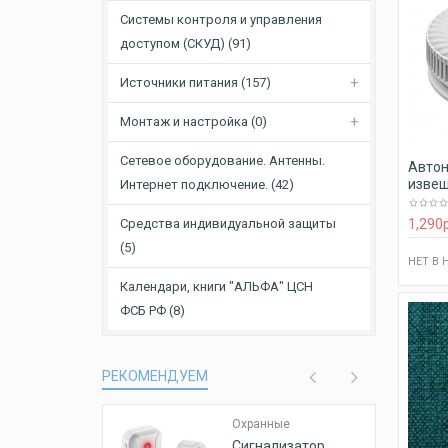
Системы контроля и управления
доступом (СКУД) (91)
Источники питания (157)
Монтаж и настройка (0)
Сетевое оборудование. Антенны.
Авто
извещ
Интернет подключение. (42)
П-1
1,290
Средства индивидуальной защиты
(5)
НЕТ В
Календари, книги "АЛЬФА" ЦСН
ФСБ PФ (8)
РЕКОМЕНДУЕМ
Охранные
сигнализации
Сигнализатор