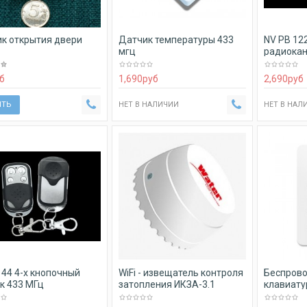
к открытия двери
Датчик температуры 433
NV PB 12
1
мгц
радиокан
б
1,690
руб
2,690
руб
ИТЬ
НЕТ В НАЛИЧИИ
НЕТ В НАЛ
 44 4-х кнопочный
WiFi - извещатель контроля
Беспрово
к 433 МГц
затопления ИКЗА-3.1
клавиатур