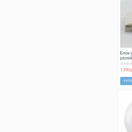
Блок 
реле
1,990
КУП