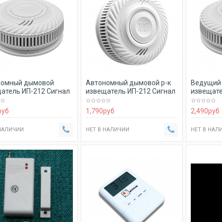
номный дымовой
Автономный дымовой р-к
Ведущий 
атель ИП-212 Сигнал
извещатель ИП-212 Сигнал
извещате
П-2
П-4
руб
1,790
руб
2,490
руб
 НАЛИЧИИ
НЕТ В НАЛИЧИИ
НЕТ В НАЛ