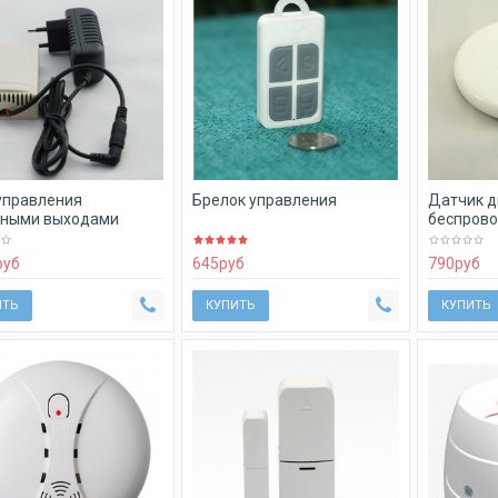
управления
Брелок управления
Датчик д
йными выходами
беспров
руб
645
руб
790
руб
ИТЬ
КУПИТЬ
КУПИТЬ