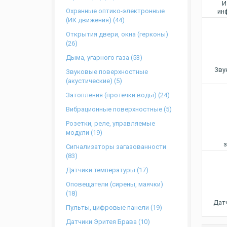
И
Oхранные оптико-электронные
ин
(ИК движения) (44)
Открытия двери, окна (герконы)
(26)
Дыма, угарного газа (53)
Зву
Звуковые поверхностные
(акустические) (5)
Затопления (протечки воды) (24)
Вибрационные поверхностные (5)
Розетки, реле, управляемые
модули (19)
з
Сигнализаторы загазованности
(83)
Датчики температуры (17)
Оповещатели (сирены, маячки)
(18)
Датч
Пульты, цифровые панели (19)
Датчики Эритея Брава (10)