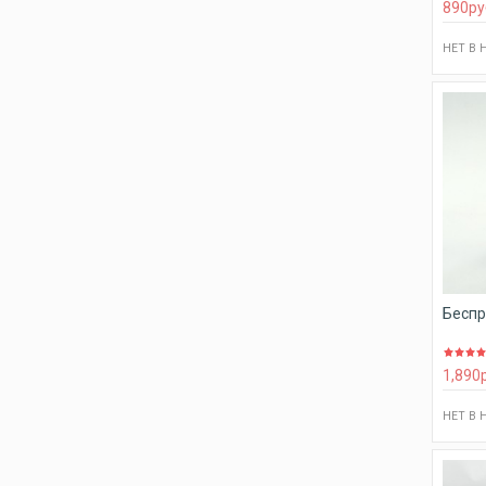
890
ру
НЕТ В
Беспр
1,890
НЕТ В