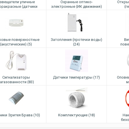
звещатели уличные
Oхранные оптико-
Откры
фракрасные (датчики
электронные (ИК движения)
(г
периметра) (16)
(44)
ковые поверхностные
Затопления (протечки воды)
Ви
(акустические) (5)
(24)
пове
Сигнализаторы
Датчики температуры (17)
Оповещ
агазованности (83)
м
ики Эритея Брава (10)
Комплектующие (18)
Нак
безо