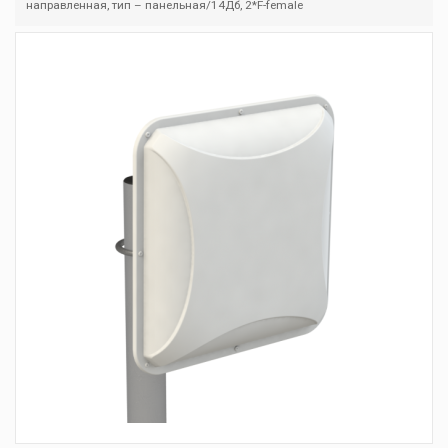
направленная, тип – панельная/14Дб, 2*F-female