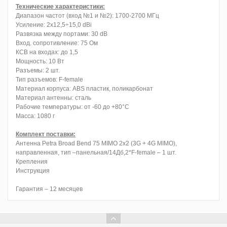
Технические характеристики:
Диапазон частот (вход №1 и №2): 1700-2700 МГц
Усиление: 2x12,5÷15,0 dBi
Развязка между портами: 30 dB
Вход. сопротивление: 75 Ом
КСВ на входах: до 1,5
Мощность: 10 Вт
Разъемы: 2 шт.
Тип разъемов: F-female
Материал корпуса: ABS пластик, поликарбонат
Материал антенны: сталь
Рабочие температуры: от -60 до +80°C
Масса: 1080 г
Комплект поставки:
Антенна Petra Broad Bend 75 MIMO 2x2 (3G + 4G MIMO),
направленная, тип –панельная/14Дб,2*F-female – 1 шт.
Крепления
Инструкция
Гарантия – 12 месяцев