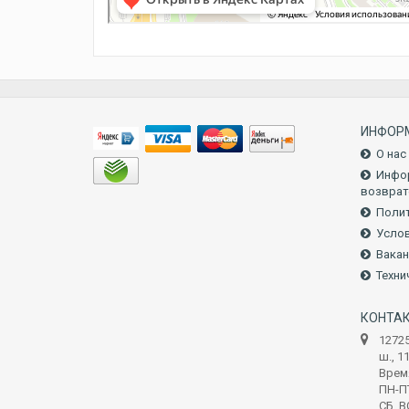
ИНФОР
О нас
Инфор
возврат
Полит
Услов
Вакан
Техни
КОНТА
1272
ш., 1
Врем
ПН-ПТ
СБ, В