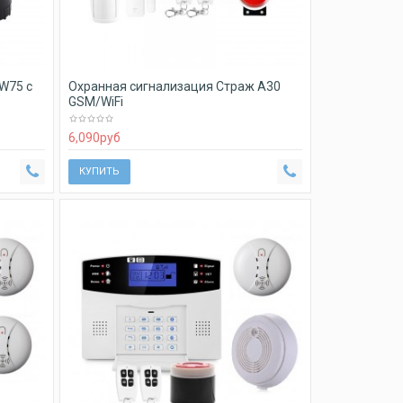
W75 c
Охранная сигнализация Страж A30
GSM/WiFi
6,090
руб
КУПИТЬ