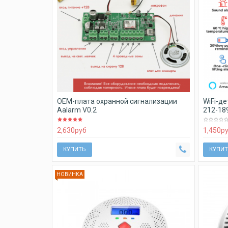
OEM-плата охранной сигнализации
WiFi-де
Aalarm V0.2
212-18
2,630
руб
1,450
р
КУПИТЬ
КУПИТ
НОВИНКА