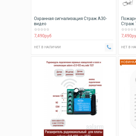
Охранная сигнализация Страж А30-
Пожарн
видео
Страж 
7,490
руб
7,490
р
НЕТ В НАЛИЧИИ
НЕТ В Н
НОВИНК