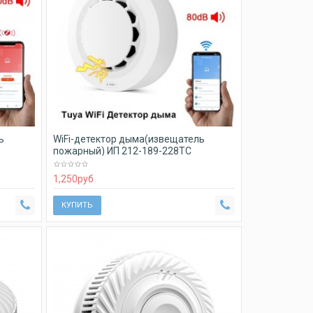
ь
WiFi-детектор дыма(извещатель
пожарный) ИП 212-189-228ТС
1,250
руб
КУПИТЬ