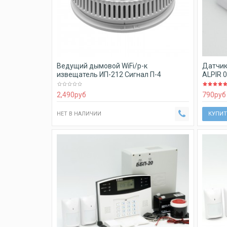
Ведущий дымовой WiFi/р-к
Датчик
извещатель ИП-212 Сигнал П-4
ALPIR 
2,490
руб
790
руб
НЕТ В НАЛИЧИИ
КУПИТ