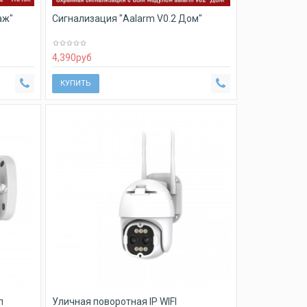
аж"
Сигнализация "Aalarm V0.2 Дом"
4,390
руб
КУПИТЬ
п
Уличная поворотная IP WIFI