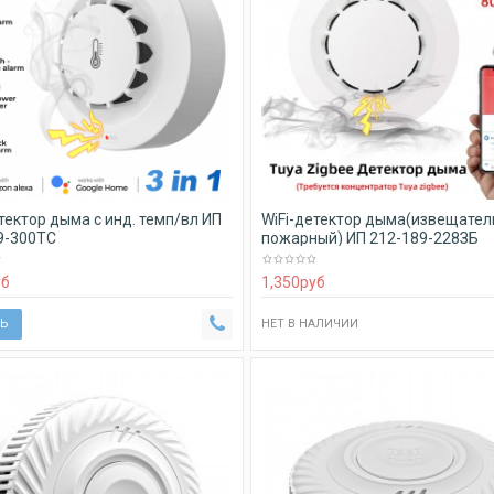
тектор дыма с инд. темп/вл ИП
WiFi-детектор дыма(извещател
9-300ТС
пожарный) ИП 212-189-228ЗБ
уб
1,350
руб
Ь
НЕТ В НАЛИЧИИ