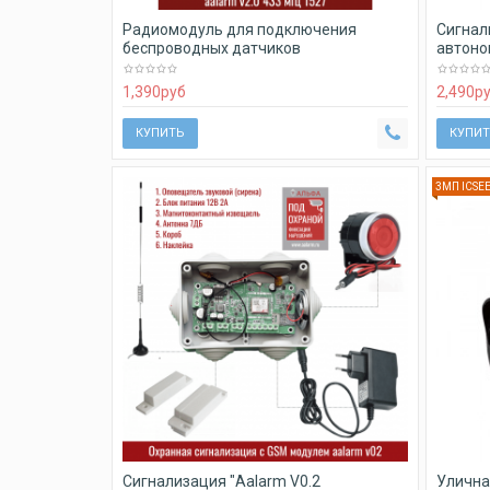
Радиомодуль для подключения
Сигнал
беспроводных датчиков
автоно
1,390
руб
2,490
р
КУПИТЬ
КУПИТ
3МП ICSE
Сигнализация "Aalarm V0.2
Улична