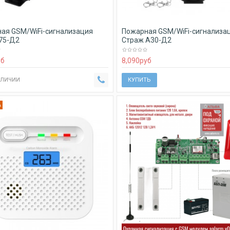
ая GSM/WiFi-сигнализация
Пожарная GSM/WiFi-сигнализа
75-Д2
Страж А30-Д2
уб
8,090
руб
АЛИЧИИ
КУПИТЬ
А