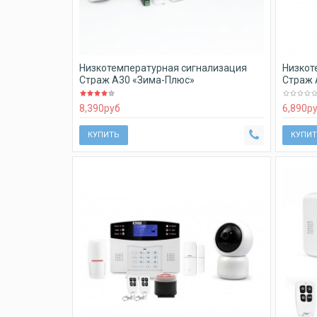
Низкотемпературная сигнализация
Низкот
Страж А30 «Зима-Плюс»
Страж 
8,390
руб
6,890
р
КУПИТЬ
КУПИТ