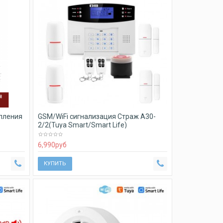
пления
GSM/WiFi сигнализация Страж А30-
2/2(Tuya Smart/Smart Life)
6,990
руб
КУПИТЬ