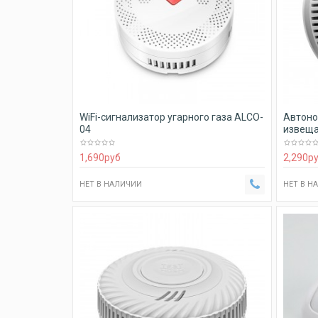
WiFi-сигнализатор угарного газа ALCO-
Автоно
04
извеща
1,690
руб
2,290
р
НЕТ В НАЛИЧИИ
НЕТ В Н