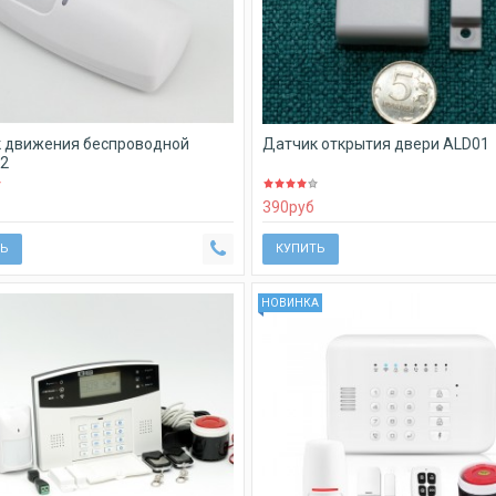
 движения беспроводной
Датчик открытия двери ALD01
02
390
руб
Ь
КУПИТЬ
НОВИНКА