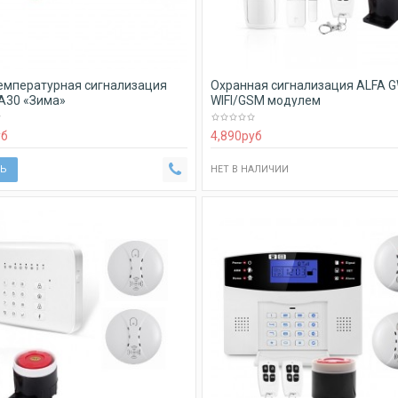
емпературная сигнализация
Охранная сигнализация ALFA G
А30 «Зима»
WIFI/GSM модулем
уб
4,890
руб
Ь
НЕТ В НАЛИЧИИ