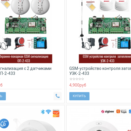
гнализация с 2 датчиками
GSM-устройство контроля зато
П-2-433
УЗК-2-433
уб
4,900
руб
Ь
КУПИТЬ