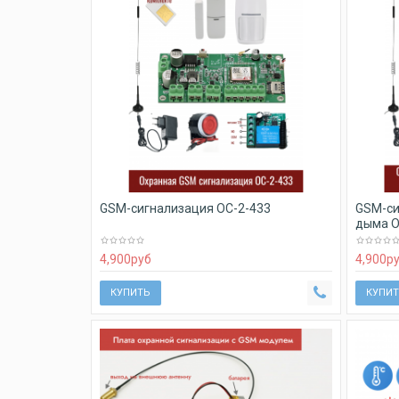
GSM-сигнализация ОС-2-433
GSM-си
дыма О
4,900
руб
4,900
р
КУПИТЬ
КУПИТ