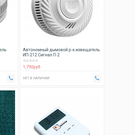
ель
Автономный дымовой р-к извещатель
ИП-212 Сигнал П-2
1,790
руб
НЕТ В НАЛИЧИИ