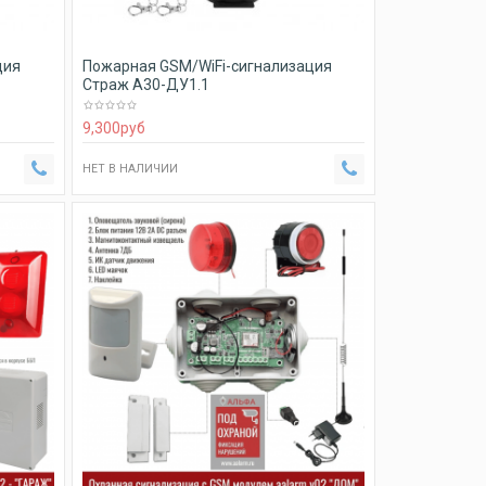
ция
Пожарная GSM/WiFi-сигнализация
Страж А30-ДУ1.1
9,300
руб
НЕТ В НАЛИЧИИ