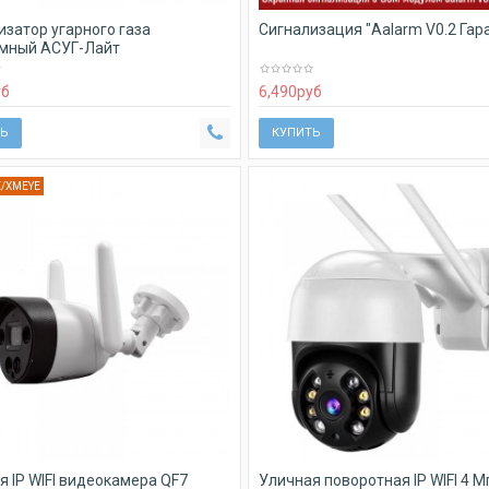
изатор угарного газа
Сигнализация "Aalarm V0.2 Гар
мный АСУГ-Лайт
уб
6,490
руб
Ь
КУПИТЬ
E/XMEYE
я IP WIFI видеокамера QF7
Уличная поворотная IP WIFI 4 М