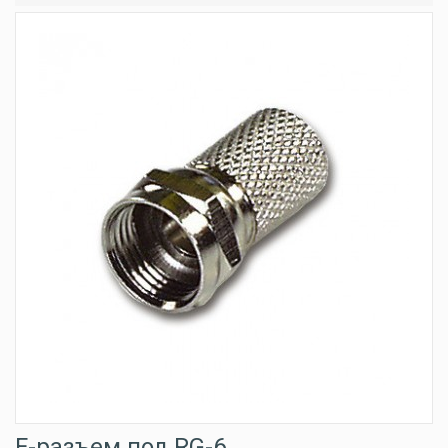
F-разъем под RG-6