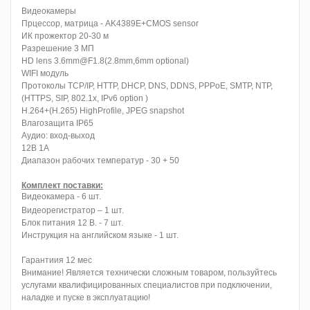
Видеокамеры
Прцессор, матрица - AK4389E+CMOS sensor
ИК прожектор 20-30 м
Разрешение 3 МП
HD lens 3.6mm@F1.8(2.8mm,6mm optional)
WIFI модуль
Протоколы TCP/IP, HTTP, DHCP, DNS, DDNS, PPPoE, SMTP, NTP,
(HTTPS, SIP, 802.1x, IPv6 option )
H.264+(H.265) HighProfile, JPEG snapshot
Влагозащита IP65
Аудио: вход-выход
12В 1А
Диапазон рабочих температур - 30 + 50
Комплект поставки:
Видеокамера - 6 шт.
Видеорегистратор – 1 шт.
Блок питания 12 В. - 7 шт.
Инструкция на английском языке - 1 шт.
Гарантиия 12 мес
Внимание! Является технически сложным товаром, пользуйтесь
услугами квалифицированных специалистов при подключении,
наладке и пуске в эксплуатацию!