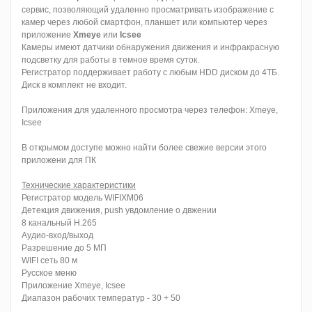
сервис, позволяющий удаленно просматривать изображение с
камер через любой смартфон, планшет или компьютер через
приложение
Xmeye
или
Icsee
Камеры имеют датчики обнаружения движения и инфракрасную
подсветку для работы в темное время суток.
Регистратор поддерживает работу с любым HDD диском до 4ТБ.
Диск в комплект не входит.
Приложения для удаленного просмотра через телефон: Xmeye,
Icsee
В открымом доступе можно найти более свежие версии этого
приложени для ПК
Технические характеристики
Регистратор модель WIFIXM06
Детекция движения, push увдомление о двжении
8 канальный H.265
Аудио-вход/выход
Разрешение до 5 МП
WIFI сеть 80 м
Русское меню
Приложение
Xmeye, Icsee
Диапазон рабочих температур - 30 + 50