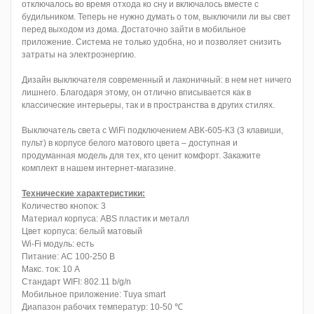
отключалось во время отхода ко сну и включалось вместе с
будильником. Теперь не нужно думать о том, выключили ли вы свет
перед выходом из дома. Достаточно зайти в мобильное
приложение. Система не только удобна, но и позволяет снизить
затраты на электроэнергию.
Дизайн выключателя современный и лаконичный: в нем нет ничего
лишнего. Благодаря этому, он отлично вписывается как в
классические интерьеры, так и в пространства в других стилях.
Выключатель света с WiFi подключением АВК-605-К3 (3 клавиши,
пульт) в корпусе белого матового цвета – доступная и
продуманная модель для тех, кто ценит комфорт. Закажите
комплект в нашем интернет-магазине.
Технические характеристики:
Количество кнопок: 3
Материал корпуса: ABS пластик и металл
Цвет корпуса: белый матовый
Wi-Fi модуль: есть
Питание: AC 100-250 В
Макс. ток: 10 А
Стандарт WIFI: 802.11 b/g/n
Мобильное приложение: Tuya smart
Диапазон рабочих температур: 10-50 ℃