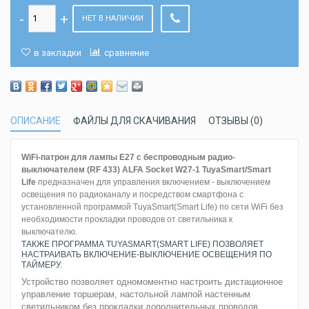
НЕТ В НАЛИЧИИ
в закладки
сравнение
ОПИСАНИЕ
ФАЙЛЫ ДЛЯ СКАЧИВАНИЯ
ОТЗЫВЫ (0)
WiFi
-патрон для лампы
E
27 с беспроводным радио-
выключателем (RF 433) ALFA Socket
W
27-1 TuyaSmart/Smart
Life
предназначен для управления включением - выключением
освещения по радиоканалу и посредством смартфона с
установленной программой TuyaSmart(Smart Life) по сети WiFi без
необходимости прокладки проводов от светильника к
выключателю.
ТАКЖЕ ПРОГРАММА TUYASMART(SMART LIFE) ПОЗВОЛЯЕТ
НАСТРАИВАТЬ ВКЛЮЧЕНИЕ-ВЫКЛЮЧЕНИЕ ОСВЕЩЕНИЯ ПО
ТАЙМЕРУ.
Устройство позволяет одномоментно настроить дистационное
управление торшерам, настольной лампой настенным
светильником без прокладки дополнительных проводов.