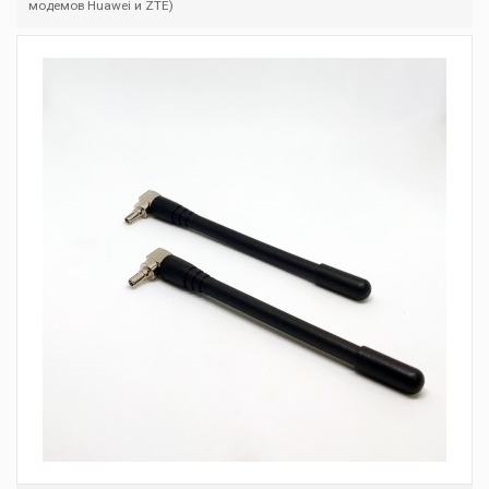
модемов Huawei и ZTE)