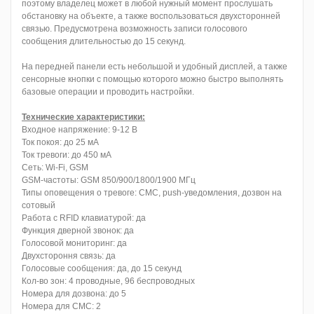
поэтому владелец может в любой нужный момент прослушать
обстановку на объекте, а также воспользоваться двухсторонней
связью. Предусмотрена возможность записи голосового
сообщения длительностью до 15 секунд.
На передней панели есть небольшой и удобный дисплей, а также
сенсорные кнопки с помощью которого можно быстро выполнять
базовые операции и проводить настройки.
Технические характеристики:
Входное напряжение: 9-12 В
Ток покоя: до 25 мА
Ток тревоги: до 450 мА
Сеть: Wi-Fi, GSM
GSM-частоты: GSM 850/900/1800/1900 МГц
Типы оповещения о тревоге: СМС, push-уведомления, дозвон на
сотовый
Работа с RFID клавиатурой: да
Функция дверной звонок: да
Голосовой мониторинг: да
Двухстороння связь: да
Голосовые сообщения: да, до 15 секунд
Кол-во зон: 4 проводные, 96 беспроводных
Номера для дозвона: до 5
Номера для СМС: 2