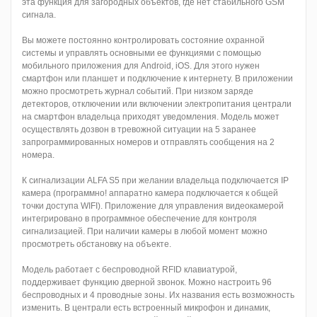
эта функция для загородных объектов, где нет стабильного GSM
сигнала.
Вы можете постоянно контролировать состояние охранной
системы и управлять основными ее функциями с помощью
мобильного приложения для Android, iOS. Для этого нужен
смартфон или планшет и подключение к интернету. В приложении
можно просмотреть журнал событий. При низком заряде
детекторов, отключении или включении электропитания централи
на смартфон владельца приходят уведомления. Модель может
осуществлять дозвон в тревожной ситуации на 5 заранее
запрограммированных номеров и отправлять сообщения на 2
номера.
К сигнализации ALFA S5 при желании владельца подключается IP
камера (программно! аппаратно камера подключается к общей
точки доступа WIFI). Приложение для управления видеокамерой
интегрировано в программное обеспечение для контроля
сигнализацией. При наличии камеры в любой момент можно
просмотреть обстановку на объекте.
Модель работает с беспроводной RFID клавиатурой,
поддерживает функцию дверной звонок. Можно настроить 96
беспроводных и 4 проводные зоны. Их названия есть возможность
изменить. В централи есть встроенный микрофон и динамик,