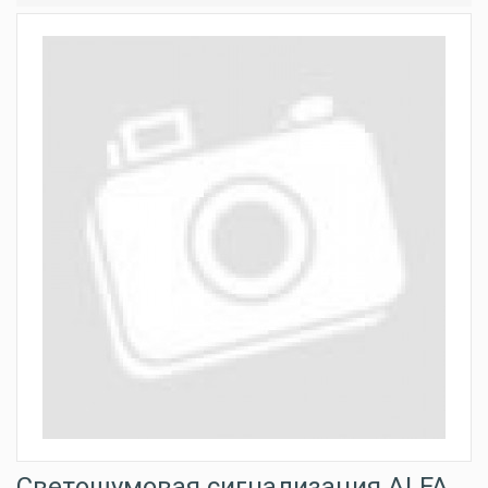
Светошумовая сигнализация ALFA