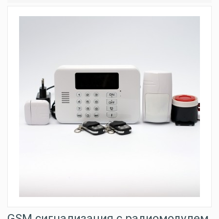
GSM сигнализация с радиомодулем