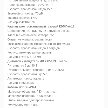
Потребляемая мощность: до 5,5 В·А
Порог срабатывания: 10% НКПР
Скорость срабатывания: до 15 с
Звуковой сигнал: до 70 дБ
Защита корпуса: IP30
Размеры: 4х10х6 см
Клапан электромагнитный газовый КЭМГ-А-15
Соединение: 1/2" (DN, Ду 15), трубная резьба
Класс герметичности затвора: "А"
Открытие клапана: механически
Закрытие клапана: механически, от импульса
Скорость срабатывания: до 1 секунды
Корпус: никелированная латунь
Размеры: 64х47х103 мм
Дымовой извещатель ИП 212-189 Шмель
Питание: от 9 до 30 В
Чувствительность сенсора: 0,05-0,2 дБ/м
Скорость срабатывая: до 5 с
Антимоскитная сетка: есть
Размеры: 85х48 мм
Кабель КСПВ - 4*0,4
Материал оболочки: ПВХ пластикат
Материал изоляции: полиэтилен
Жилы: медные однопроволочные
Количество жил: 4 шт.