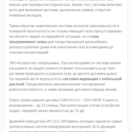
клапан для перекрытия подачи газа. Кроме того, система включает
реле для включения вытяжки, выключения замков, открытия
пожарных выходов.
Таким образом, комплексная система контроля загазованности и
пожарной безопасности не только извещает всех присутствующих
на объекте людей об аварийной ситуации, но и
сама
предпринимает меры
для предотвращения дальнейшего
распространения дыма или накопления газа в помещении до
опасных концентраций.
ЭКО-М работает непрерывно. При необходимости систему можно
расширить (в общей сложности может использоваться до трех
датчиков природного и угарного газа, до десяти датчиков дыма).
На лицевой части корпуса есть
световая индикация
и
небольшой
дисплей
. Предусмотрено автоматическое тестирование
работоспособности, а также проверка датчиков (обрыва линий).
Порог срабатывания датчика СИКЗ-И-О-1 – 10% НКПР. Скорость
реагирования – до 15 секунд. При регистрации утечки устройство
издает звуковой сигнал мощностью до 70 дБ.
Дымовой извещатель ИП 212-189 Шмель оснащен одной из самых
прогрессивных систем обнаружения возгорания. Есть функция