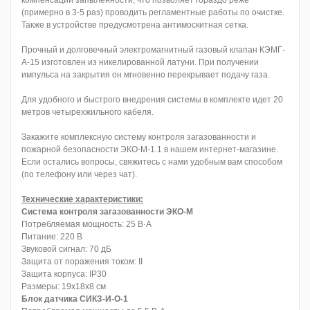
компенсации запыленности, что позволяет гораздо реже
(примерно в 3-5 раз) проводить регламентные работы по очистке.
Также в устройстве предусмотрена антимоскитная сетка.
Прочный и долговечный электромагнитный газовый клапан КЭМГ-
А-15 изготовлен из никелированной латуни. При получении
импульса на закрытия он мгновенно перекрывает подачу газа.
Для удобного и быстрого внедрения системы в комплекте идет 20
метров четырехжильного кабеля.
Закажите комплексную систему контроля загазованности и
пожарной безопасности ЭКО-M-1.1 в нашем интернет-магазине.
Если остались вопросы, свяжитесь с нами удобным вам способом
(по телефону или через чат).
Технические характеристики:
Система контроля загазованности ЭКО-М
Потребляемая мощность: 25 В·А
Питание: 220 В
Звуковой сигнал: 70 дБ
Защита от поражения током: ІІ
Защита корпуса: IP30
Размеры: 19х18х8 см
Блок датчика СИКЗ-И-О-1