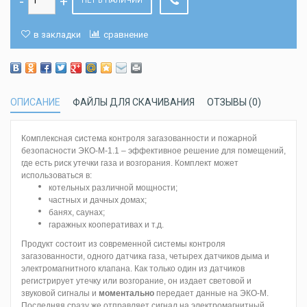
НЕТ В НАЛИЧИИ
в закладки
сравнение
ОПИСАНИЕ
ФАЙЛЫ ДЛЯ СКАЧИВАНИЯ
ОТЗЫВЫ (0)
Комплексная система контроля загазованности и пожарной
безопасности ЭКО-M-1.1 – эффективное решение для помещений,
где есть риск утечки газа и возгорания. Комплект может
использоваться в:
котельных различной мощности;
частных и дачных домах;
банях, саунах;
гаражных кооперативах и т.д.
Продукт состоит из современной системы контроля
загазованности, одного датчика газа, четырех датчиков дыма и
электромагнитного клапана. Как только один из датчиков
регистрирует утечку или возгорание, он издает световой и
звуковой сигналы и
моментально
передает данные на ЭКО-М.
Последняя сразу же отправляет сигнал на электромагнитный