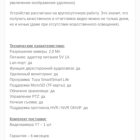
увеличение изображения удаленно).
Устройство рассчитано на круглосуточную работу. Это значит, что
получать качественное и отчетливое видео можно не только днем,
но и ночью (даже при отсутствии искусственного освещения).
Технические характеристики:
Разрешение камеры: 2,0 Мп
Питание: адаптер питания 5V 1A
Lan-порт: да
Функция двухсторонней аудиосвязи: да
Удаленный мониторинг: да
Программа: Tuya Smart/Smart Life
Поддержка MicroSD (TF-карты): да
Облачное хранилище: да
Управление PTZ: да
Ночная съемка: да
Поддержка протокола HVR / NVR ONVIF: да
Комплект поставки:
Видеокамера Y7 – 1 шт.
Гарантия – 6 месяцев