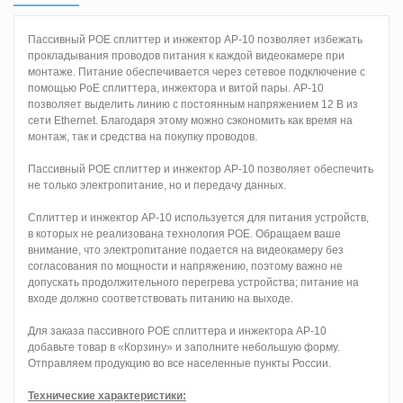
Пассивный POE сплиттер и инжектор AP-10 позволяет избежать
прокладывания проводов питания к каждой видеокамере при
монтаже. Питание обеспечивается через сетевое подключение с
помощью PoE сплиттера, инжектора и витой пары. AP-10
позволяет выделить линию с постоянным напряжением 12 В из
сети Ethernet. Благодаря этому можно сэкономить как время на
монтаж, так и средства на покупку проводов.
Пассивный POE сплиттер и инжектор AP-10 позволяет обеспечить
не только электропитание, но и передачу данных.
Сплиттер и инжектор AP-10 используется для питания устройств,
в которых не реализована технология POE. Обращаем ваше
внимание, что электропитание подается на видеокамеру без
согласования по мощности и напряжению, поэтому важно не
допускать продолжительного перегрева устройства; питание на
входе должно соответствовать питанию на выходе.
Для заказа пассивного POE сплиттера и инжектора AP-10
добавьте товар в «Корзину» и заполните небольшую форму.
Отправляем продукцию во все населенные пункты России.
Технические характеристики: