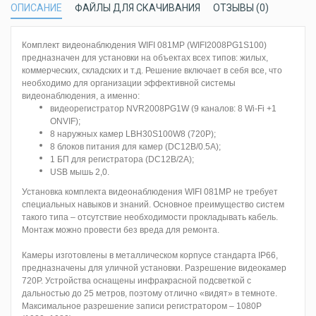
ОПИСАНИЕ
ФАЙЛЫ ДЛЯ СКАЧИВАНИЯ
ОТЗЫВЫ (0)
Комплект видеонаблюдения WIFI 081MP (WIFI2008PG1S100)
предназначен для установки на объектах всех типов: жилых,
коммерческих, складских и т.д. Решение включает в себя все, что
необходимо для организации эффективной системы
видеонаблюдения, а именно:
видеорегистратор NVR2008PG1W (9 каналов: 8 Wi-Fi +1
ONVIF);
8 наружных камер LBH30S100W8 (720Р);
8 блоков питания для камер (DC12В/0.5А);
1 БП для регистратора (DC12В/2A);
USB мышь 2,0.
Установка комплекта видеонаблюдения WIFI 081MP не требует
специальных навыков и знаний. Основное преимущество систем
такого типа – отсутствие необходимости прокладывать кабель.
Монтаж можно провести без вреда для ремонта.
Камеры изготовлены в металлическом корпусе стандарта IP66,
предназначены для уличной установки. Разрешение видеокамер
720Р. Устройства оснащены инфракрасной подсветкой с
дальностью до 25 метров, поэтому отлично «видят» в темноте.
Максимальное разрешение записи регистратором – 1080P