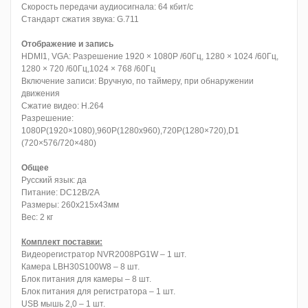
Скорость передачи аудиосигнала: 64 кбит/с
Стандарт сжатия звука: G.711
Отображение и запись
HDMI1, VGA: Разрешение 1920 × 1080P /60Гц, 1280 × 1024 /60Гц,
1280 × 720 /60Гц,1024 × 768 /60Гц
Включение записи: Вручную, по таймеру, при обнаружении
движения
Сжатие видео: H.264
Разрешение:
1080P(1920×1080),960P(1280x960),720P(1280×720),D1
(720×576/720×480)
Общее
Русский язык: да
Питание: DC12B/2A
Размеры: 260х215х43мм
Вес: 2 кг
Комплект поставки:
Видеорегистратор NVR2008PG1W – 1 шт.
Камера LBH30S100W8 – 8 шт.
Блок питания для камеры – 8 шт.
Блок питания для регистратора – 1 шт.
USB мышь 2,0 – 1 шт.