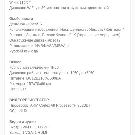
Wi-Fi: 11b/g/n
Диапазон WIFI: до 30 метров при отсутствии препятствий
Особенности
День/ночь: цвет/ЧБ
Конфигурация изображения: Насыщенность / Яркость / Контраст /
Резкость, Зеркало, Баланс белого, FLK (Управление мерцанием)
Обнаружение движения: есть
Режим записи: NVR/NAS/VMS/Web
Русский язык: да
Общее:
Корпус: металлический, IP66
Диапазон рабочих температур: от -10℃ до +50℃
Питание: DC12B±10%, 500мА
Размеры: 157x70x66 мм
Вес: 650 г
ВИДЕОРЕГИСТРАТОР
Процессор: ARM Cortex A9 Processor(HI3520D)
ОС: LINUX
Видео и аудио
Вход: 8
Wi-Fi + 1 ONVIF
Выход: 1 VGA, 1 HDMI