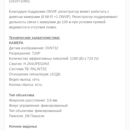
(1920×1080).
Благодаря поддержке ONVIF, регистратор может работать с
девятью камерами (8 Wi-Fi +1 ONVIF). Регистратор поддерживает
дальность связи с камерами до 100 м при условии прямой
видимости и отсутвия помех.
Технические характеристики:
КАМЕРА
Датчик изображения: OV9732
Разрешение: 720Р
Количество эффективных пикселей: 1280 (В) х 720 (V)
Сжатие: H.264/JPEG/AVI
Система ТВ: PAL/NTSC
Отношение сигнал/шум: ≥52Дб
Видео выход: сеть
Кнопка сброса: есть
Тип объектива
Фокусное расстояние: 3,6 мм
Фокус управления: фиксированный
Тип объектива: фиксированный
Пиксели: 2М Пикселя
Ночное виденье