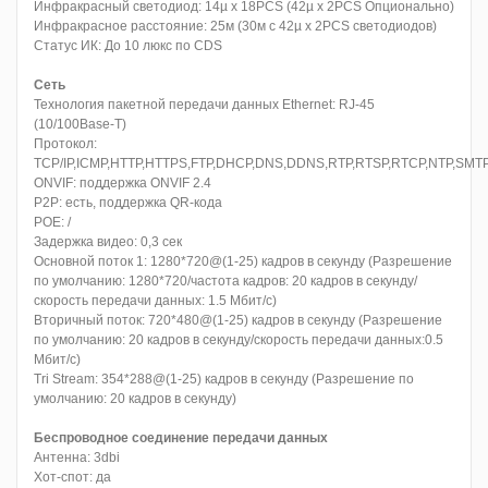
Инфракрасный светодиод: 14µ x 18PCS (42µ x 2PCS Опционально)
Инфракрасное расстояние: 25м (30м с 42µ x 2PCS светодиодов)
Статус ИК: До 10 люкс по CDS
Сеть
Технология пакетной передачи данных Ethernet: RJ-45
(10/100Base-T)
Протокол:
TCP/IP,ICMP,HTTP,HTTPS,FTP,DHCP,DNS,DDNS,RTP,RTSP,RTCP,NTP,SMT
ONVIF: поддержка ONVIF 2.4
P2P: есть, поддержка QR-кода
POE: /
Задержка видео: 0,3 сек
Основной поток 1: 1280*720@(1-25) кадров в секунду (Разрешение
по умолчанию: 1280*720/частота кадров: 20 кадров в секунду/
скорость передачи данных: 1.5 Мбит/с)
Вторичный поток: 720*480@(1-25) кадров в секунду (Разрешение
по умолчанию: 20 кадров в секунду/скорость передачи данных:0.5
Мбит/с)
Tri Stream: 354*288@(1-25) кадров в секунду (Разрешение по
умолчанию: 20 кадров в секунду)
Беспроводное соединение передачи данных
Антенна: 3dbi
Хот-спот: да