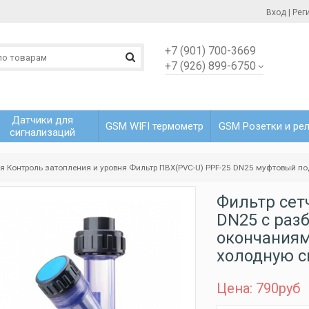
Вход
|
Рег
+7 (901) 700-3669
+7 (926) 899-6750
Датчики для
GSM WIFI термометр
GSM Розетки и ре
сигнализаций
ая
Контроль затопления и уровня
Фильтр ПВХ(PVC-U) PPF-25 DN25 муфтовый по
Фильтр сет
DN25 с ра
окончаниям
холодную с
Цена: 790
руб