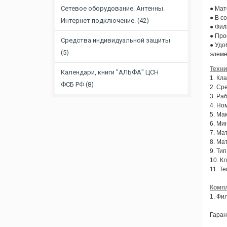
Сетевое оборудование. Антенны.
● Мат
● В с
Интернет подключение. (42)
● Фил
● Про
Средства индивидуальной защиты
● Удо
(5)
элеме
Техни
Календари, книги "АЛЬФА" ЦСН
1. Кл
ФСБ PФ (8)
2. Ср
3. Ра
4. Но
5. Ма
6. Ми
7. Ма
8. Ма
9. Ти
10. К
11. Т
Компл
1. Фи
Гаран