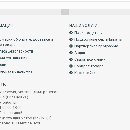
МАЦИЯ
НАШИ УСЛУГИ
Производители
мация об оплате, доставке и
Подарочные сертификаты
е товара
Партнёрская программа
ика Безопасности
Акции
ия соглашения
Связаться с нами
сии
Возврат товара
ческая поддержка
Карта сайта
КТЫ
53 Россия, Москва, Дмитровское
16А (Складовка)
я работы:
 09.00-18.00
С - выходной
зд: станция метро (или МЦД)
озово 10 минут пешком