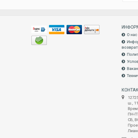
ИНФОР
О нас
Инфор
возврат
Полит
Услов
Вакан
Техни
КОНТА
1272
ш., 1
Врем
ПН-ПТ
СБ, В
Прое
Лиан