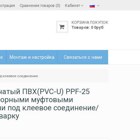
истрация
Сравнение товаров (0)
Кабинет
КОРЗИНА ПОКУПОК
Товаров:
0
0
руб
ле
Монтаж и настройка
Связаться с нами
д клеевое соединение
чатый ПВХ(PVC-U) PPF-25
зборными муфтовыми
и под клеевое соединение/
варку