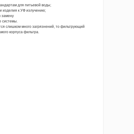
тандартам для питьевой воды;
и изделия к УФ излучению;
и замену
е системы.
ется слишком много загрязнений, то фильтрующий
амого корпуса фильтра.