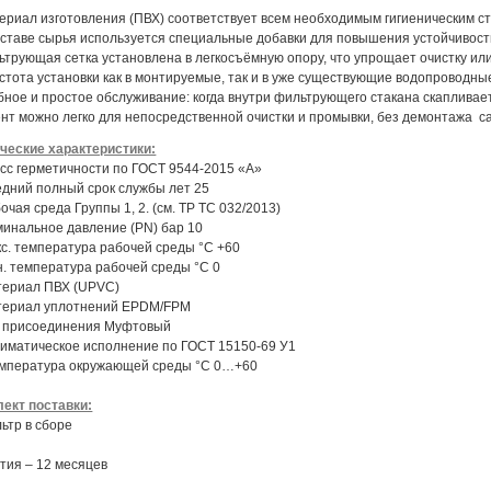
ериал изготовления (ПВХ) соответствует всем необходимым гигиеническим с
оставе сырья используется специальные добавки для повышения устойчивост
ьтрующая сетка установлена в легкосъёмную опору, что упрощает очистку ил
стота установки как в монтируемые, так и в уже существующие водопроводны
бное и простое обслуживание: когда внутри фильтрующего стакана скаплива
нт можно легко для непосредственной очистки и промывки, без демонтажа с
ческие характеристики:
асс герметичности по ГОСТ 9544-2015 «А»
едний полный срок службы лет 25
бочая среда Группы 1, 2. (см. ТР ТС 032/2013)
минальное давление (PN) бар 10
кс. температура рабочей среды °С +60
н. температура рабочей среды °С 0
териал ПВХ (UPVC)
териал уплотнений EPDM/FPM
п присоединения Муфтовый
лиматическое исполнение по ГОСТ 15150-69 У1
емпература окружающей среды °С 0…+60
ект поставки:
льтр в сборе
тия – 12 месяцев