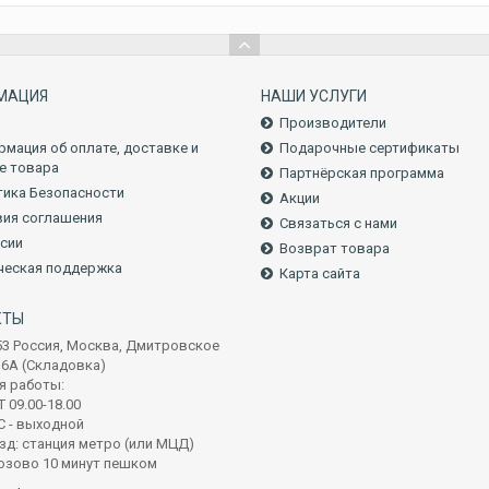
МАЦИЯ
НАШИ УСЛУГИ
Производители
мация об оплате, доставке и
Подарочные сертификаты
е товара
Партнёрская программа
ика Безопасности
Акции
ия соглашения
Связаться с нами
сии
Возврат товара
ческая поддержка
Карта сайта
КТЫ
53 Россия, Москва, Дмитровское
16А (Складовка)
я работы:
 09.00-18.00
С - выходной
зд: станция метро (или МЦД)
озово 10 минут пешком