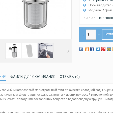
Контроль затоп
Производитель
Модель:
AQm90
На основ
КУП
НИЕ
ФАЙЛЫ ДЛЯ СКАЧИВАНИЯ
ОТЗЫВЫ (0)
ваемый многоразовый магистральный фильтр очистки холодной воды AQm90
азначен для фильтрации осадка, ржавчины и других примесей в проточной в
ь избежать попадания посторонних веществ в водопроводную трубу и бытову
с фильтра изготовлен из латуни с хромированным покрытием, а колба из вы