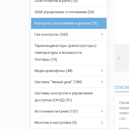
GSM Розетки и реле (70)
GSM управление отоплением (39)
Контроль затопления и уровня (73)
Газ-контроль (545)
Термоиндикаторы (регистраторы)
температуры и влажности.
Логгеры (19)
Видеодомофоны (48)
Система "Умный дом" (189)
ОПИСА
Системы контроля и управления
доступом (СКУД) (91)
Промы
предн
Источники питания (157)
помоч
т.д.).
Монтаж и настройка (0)
Корпу