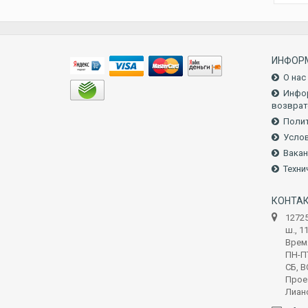
ИНФОР
О нас
Инфор
возврат
Полит
Услов
Вакан
Техни
КОНТА
1272
ш., 1
Врем
ПН-ПТ
СБ, В
Прое
Лиан