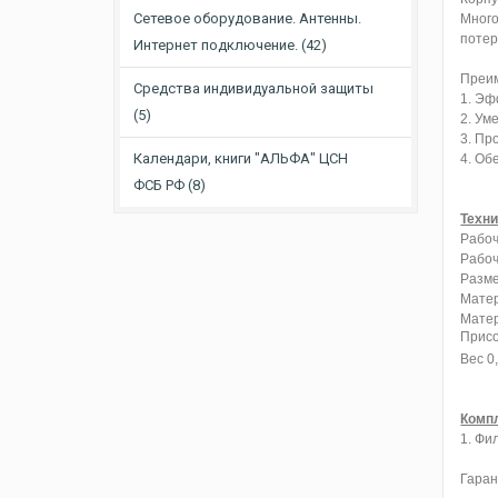
Сетевое оборудование. Антенны.
Много
потер
Интернет подключение. (42)
Преим
Средства индивидуальной защиты
1. Эф
(5)
2. Ум
3. Пр
Календари, книги "АЛЬФА" ЦСН
4. Об
ФСБ PФ (8)
Техни
Рабоч
Рабоч
Разме
Матер
Матер
Присо
Вес 0,
Компл
1. Фи
Гаран