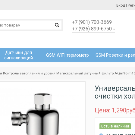
Вход
|
Рег
+7 (901) 700-3669
+7 (926) 899-6750
Датчики для
GSM WIFI термометр
GSM Розетки и ре
сигнализаций
ая
Контроль затопления и уровня
Магистральный латунный фильтр AQm90-m1
Универсал
очистки хо
Цена: 1,290
ру
Есть в наличии