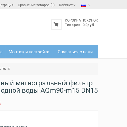
истрация
Сравнение товаров (0)
Кабинет
КОРЗИНА ПОКУПОК
Товаров:
0
0
руб
ле
Монтаж и настройка
Связаться с нами
5 DN15
ьный магистральный фильтр
лодной воды AQm90-m15 DN15
б