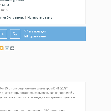
ления и уровня
:
ALFA
-m15
ании 0 отзывов.
|
Написать отзыв
в закладки
ИТЬ
сравнение
-m15 с присоединяемым диаметром DN15(1/2")
оде, может приостанавливать развитие водорослей и
ю технику (очистители воды, санитарные изделия и
сококачественного прозрачного АВС-полимера.