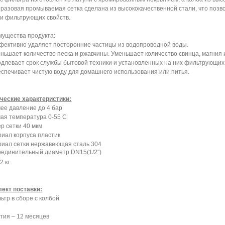
разовая промываемая сетка сделана из высококачественной стали, что позв
и фильтрующих свойств.
ущества продукта:
фективно удаляет посторонние частицы из водопроводной воды.
еньшает количество песка и ржавчины. Уменьшает количество свинца, магния 
одлевает срок службы бытовой техники и установленных на них фильтрующих
еспечивает чистую воду для домашнего использования или питья.
ческие характеристики:
ее давление до 4 бар
ая температура 0-55 C
р сетки 40 мкм
иал корпуса пластик
иал сетки нержавеющая сталь 304
единительный диаметр DN15(1/2")
2 кг
ект поставки:
льтр в сборе с колбой
тия – 12 месяцев