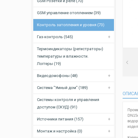
GSM Розетки и реле (70)
GSM управление отоплением (39)
Контроль затопления и уровня (73)
Газ-контроль (545)
Термоиндикаторы (регистраторы)
температуры и влажности.
Логгеры (19)
Видеодомофоны (48)
Система "Умный дом" (189)
ОПИСА
Системы контроля и управления
доступом (СКУД) (91)
Промы
DN15(
Источники питания (157)
водор
издели
Монтаж и настройка (0)
Корпу