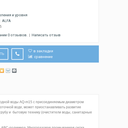
ления и уровня
:
ALFA
5
ании 0 отзывов.
|
Написать отзыв
в закладки
ИТЬ
сравнение
лодной воды AQ-m15 с присоединяемым диаметром
роточной воде, может приостанавливать развитие
рубу и бытовую технику (очистители воды, санитарные
ого АВС-полимера. Многоразовая промываемая сетка