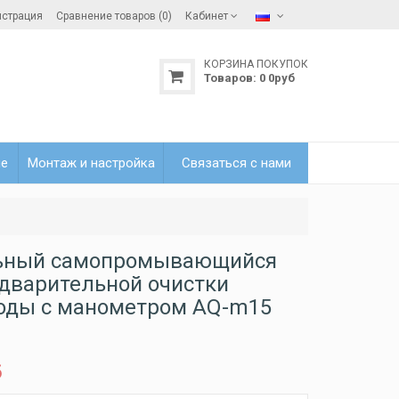
истрация
Сравнение товаров (0)
Кабинет
КОРЗИНА ПОКУПОК
Товаров:
0
0
руб
ле
Монтаж и настройка
Связаться с нами
ьный самопромывающийся
дварительной очистки
оды с манометром AQ-m15
б