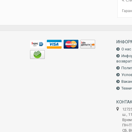
4. Сл
Гаран
ИНФОР
О нас
Инфор
возврат
Полит
Услов
Вакан
Техни
КОНТА
1272
ш., 1
Врем
ПН-ПТ
СБ, В