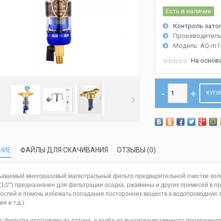
Есть в наличии
Контроль затоп
Производитель
Модель:
AQ-m1
На основ
КУП
НИЕ
ФАЙЛЫ ДЛЯ СКАЧИВАНИЯ
ОТЗЫВЫ (0)
ваемый многоразовый магистральный фильтр предварительной очистки хо
1/2") предназначен для фильтрации осадка, ржавчины и других примесей в п
ослей и помочь избежать попадания посторонних веществ в водопроводную т
я и т.д.).
с фильтра изготовлен из латуни, а колба из высококачественного прозрачн