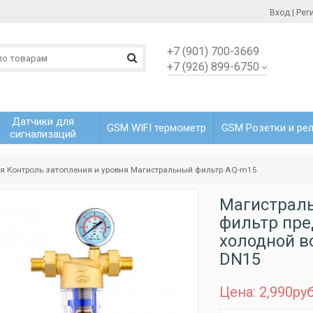
Вход
|
Рег
+7 (901) 700-3669
+7 (926) 899-6750
Датчики для
GSM WIFI термометр
GSM Розетки и ре
сигнализаций
ая
Контроль затопления и уровня
Магистральный фильтр AQ-m15
Магистрал
фильтр пре
холодной в
DN15
Цена: 2,990
ру