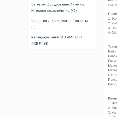
Сетевое оборудование. Антенны.
сдела
Интернет подключение. (42)
Преим
1. Эф
Средства индивидуальной защиты
2. Ум
(5)
3. Пр
4. Об
Календари, книги "АЛЬФА" ЦСН
ФСБ PФ (8)
Техни
Рабоч
Рабоч
Разме
Матер
Матер
Скоро
Присо
Вес 0,
Компл
1. Фи
2. Ма
3. Ус