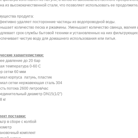
на из высококачественной стали, что позволяет использовать ее продолжит
ущества продукта:
фективно удаляет посторонние частицы из водопроводной воды.
еньшает количество песка и ржавчины. Уменьшает количество свинца, магния 
одлевает срок службы бытовой техники и установленных на них фильтрующих
еспечивает чистую воду для домашнего использования или питья.
ческие характеристики:
ее давление до 20 бар
ая температура 0-60 C
р сетки 60 мкм
иал корпуса латунь, пластик
иал сетки нержавеющая сталь 304
сть потока 2600 литров/час
единительный диаметр DN15(1/2")
8 кг
ект поставки:
льтр в сборе с колбой
нометр
тановочный комплект