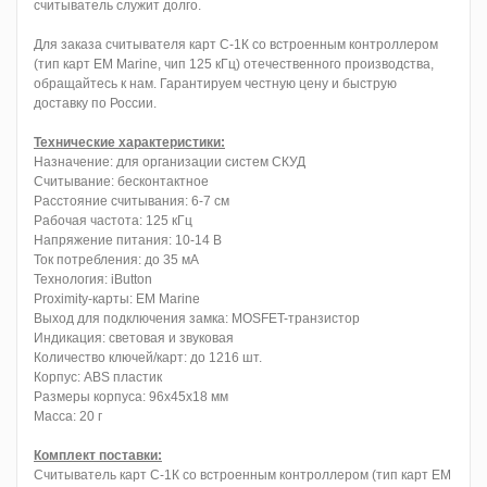
считыватель служит долго.
Для заказа считывателя карт С-1К со встроенным контроллером
(тип карт EM Marine, чип 125 кГц) отечественного производства,
обращайтесь к нам. Гарантируем честную цену и быструю
доставку по России.
Технические характеристики:
Назначение: для организации систем СКУД
Считывание: бесконтактное
Расстояние считывания: 6-7 см
Рабочая частота: 125 кГц
Напряжение питания: 10-14 В
Ток потребления: до 35 мА
Технология: iButton
Proximity-карты: EM Marine
Выход для подключения замка: MOSFET-транзистор
Индикация: световая и звуковая
Количество ключей/карт: до 1216 шт.
Корпус: ABS пластик
Размеры корпуса: 96х45х18 мм
Масса: 20 г
Комплект поставки:
Считыватель карт С-1К со встроенным контроллером (тип карт EM