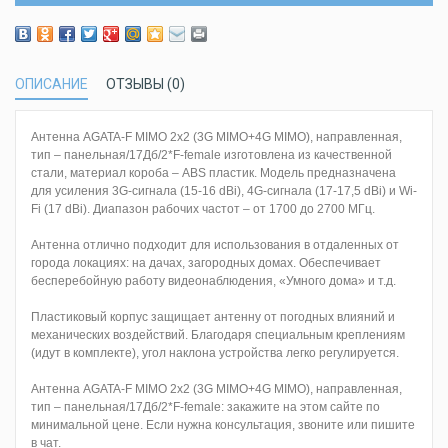
ОПИСАНИЕ
ОТЗЫВЫ (0)
Антенна AGATA-F MIMO 2x2 (3G MIMO+4G MIMO), направленная,
тип – панельная/17Дб/2*F-female изготовлена из качественной
стали, материал короба – ABS пластик. Модель предназначена
для усиления 3G-сигнала (15-16 dBi), 4G-сигнала (17-17,5 dBi) и Wi-
Fi (17 dBi). Диапазон рабочих частот – от 1700 до 2700 МГц.
Антенна отлично подходит для использования в отдаленных от
города локациях: на дачах, загородных домах. Обеспечивает
бесперебойную работу видеонаблюдения, «Умного дома» и т.д.
Пластиковый корпус защищает антенну от погодных влияний и
механических воздействий. Благодаря специальным креплениям
(идут в комплекте), угол наклона устройства легко регулируется.
Антенна AGATA-F MIMO 2x2 (3G MIMO+4G MIMO), направленная,
тип – панельная/17Дб/2*F-female: закажите на этом сайте по
минимальной цене. Если нужна консультация, звоните или пишите
в чат.