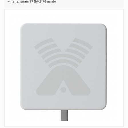
– панельная/17Дб/2*F-female