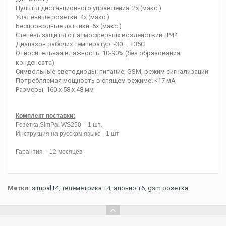
Пульты дистанционного управления: 2x (макс.)
Удаленные розетки: 4x (макс.)
Беспроводные датчики: 6x (макс.)
Степень защиты от атмосферных воздействий: IP44
Диапазон рабочих температур: -30 ... +35C
Относительная влажность: 10-90% (без образования
конденсата)
Символьные светодиоды: питание, GSM, режим сигнализации
Потребляемая мощность в спящем режиме: <17 мА
Размеры: 160 x 58 x 48 мм
Комплект поставки:
Розетка SimPal WS250 – 1 шт.
Инструкция на русском языке - 1 шт
Гарантия – 12 месяцев
Метки:
simpal t4
,
телеметрика т4
,
алонио т6
,
gsm розетка