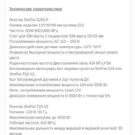
Технические характеристики:
Розетка SimPal S260-F
Размер изделия 125*60*80 мм (штекер EU)
Частота GSM 900/1800 МГц
Слот для SIM-карты Стандартная SIM-карта 15×25 мм
Потребляемая мощность AC 110 ~ 250 В
Диапазон действия датчика температуры -10℃~50℃
Индикатор Выходная мощность и беспроводной сигнал синего
цвета
Радиочастотная частота Двусторонняя связь 434 МГц FSK
Беспроводные аксессуары 4шт ведомых розеток SimPal-S20 или
SimPal-T20-V2,
6шт беспроводной датчиков и 2шт пультов ДУ.
Максимальная потребляемая мощность 16A или 3500 Вт
Реле , потребляемая мощность 12мА 12V
Диапазон измерения мощности 0-3500 Вт с точностью 5%
Розетка SimPal T20-V2
Питание: 220 В, 50 Гц
Максимальная нагрузка: до 3500 Вт
Рабочая частота: 433 МГЦ
Максимальная дальность между ведущей и ведомой розеткой: 30
метров