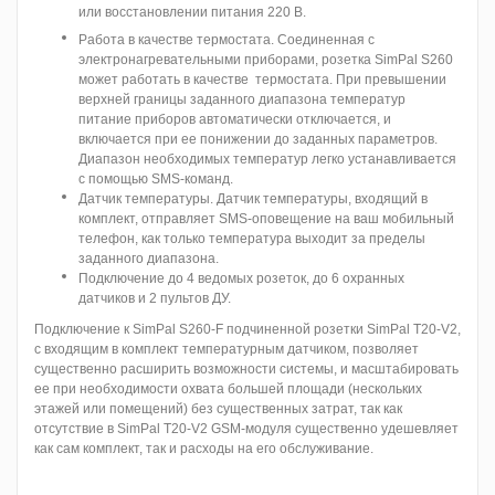
или восстановлении питания 220 В.
Работа в качестве термостата. Соединенная с
электронагревательными приборами, розетка SimPal S260
может работать в качестве термостата. При превышении
верхней границы заданного диапазона температур
питание приборов автоматически отключается, и
включается при ее понижении до заданных параметров.
Диапазон необходимых температур легко устанавливается
с помощью SMS-команд.
Датчик температуры. Датчик температуры, входящий в
комплект, отправляет SMS-оповещение на ваш мобильный
телефон, как только температура выходит за пределы
заданного диапазона.
Подключение до 4 ведомых розеток, до 6 охранных
датчиков и 2 пультов ДУ.
Подключение к SimPal S260-F подчиненной розетки SimPal T20-V2,
с входящим в комплект температурным датчиком, позволяет
существенно расширить возможности системы, и масштабировать
ее при необходимости охвата большей площади (нескольких
этажей или помещений) без существенных затрат, так как
отсутствие в SimPal T20-V2 GSM-модуля существенно удешевляет
как сам комплект, так и расходы на его обслуживание.