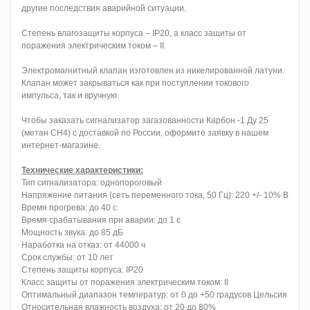
другие последствия аварийной ситуации.
Степень влагозащиты корпуса – IP20, а класс защиты от
поражения электрическим током – II.
Электромагнитный клапан изготовлен из никелированной латуни.
Клапан может закрываться как при поступлении токового
импульса, так и вручную.
Чтобы заказать сигнализатор загазованности Карбон -1 Ду 25
(метан CH4) с доставкой по России, оформите заявку в нашем
интернет-магазине.
Технические характеристики:
Тип сигнализатора: однопороговый
Напряжение питания (сеть переменного тока, 50 Гц): 220 +/- 10% В
Время прогрева: до 40 с
Время срабатывания при аварии: до 1 с
Мощность звука: до 85 дБ
Наработка на отказ: от 44000 ч
Срок службы: от 10 лет
Степень защиты корпуса: IP20
Класс защиты от поражения электрическим током: II
Оптимальный диапазон температур: от 0 до +50 градусов Цельсия
Относительная влажность воздуха: от 20 до 80%