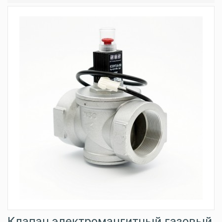
Клапан электромангитный газовый