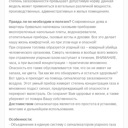
степень загазованности превышает допустимую норму.
Данная
модель может применяться в котельных различной мощности,
производственных, административных и жилых помещениях.
Правда ли он необходим и полезен?
Современные дома и
квартиры буквально напичканы газовыми приборами:
многогрелочные напольные плиты, водонагреватели,
отопительные приборы, газовые котлы и духовки. Все это делает
нашу жизнь комфортной, но при этом еще и опасной!
При сгорании топлива образуется угарный газ – коварный убийца
человеческого организма. Смерть человека и вообще всего живого
при отравлении угарным газом наступает в течение, ВНИМАНИЕ,
часа, а при высокой концентрации – практически мгновенно.
Опасность его также обуславливается тем, что он не имеет ни
запаха, ни цвета. Так как же его обнаружить и остаться здоровым?
Вот здесь и приходит на помощь сигнализатор загазованности
воздуха. Этот умный прибор измерит степень концентрации газа и
мгновенно подаст сигнал, предупреждающий об опасности и
перекроет магистраль. Он сохранит Вам здоровье и жизни, а также
убережет от пожара Вашу собственность.
Достоинством
сигнализатора является его простота в установке,
монтаже и дальнейшем использовании.
Особенности:
- Объединение в единую систему с сигнализатором угарного газа