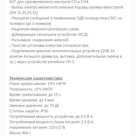
БУГ для одновременного контроля СО и СН4.
- Выбор электро-магнитного клапана под ваш размер магистрали
(DN 15,20,25,32)
- Передача сообщения о превышении ПДК посредством СМС на
телефон (до 3 номеров)
- Надежная микроконтроллерная схема.
- Дублирующее сигнальное устройство (УСД).
- Разъемное соединение кабелей.
- Простая установка и монтаж сигнализатора.
- Подключения внешних исполнительных устройств 220В 2А
(клапан большого диаметра, вытяжка, дополнительная сирена и
пр.) через устройство релейное УР-3.
Технические характеристики:
Порог срабатывания: 10% НКПР
Погрешность: ±5% НКПР
Время срабатывания: до 15 с
Время прогрева: до 3 мин
Звуковое давление: до 70 дБ
Степень защиты: IP30
Потребляемая мощность устройства: до 5,5 В·А
Потребляемая мощность блока питания: 2,5 В·А
Напряжение питания: 220±22 В
Масса: 600 г