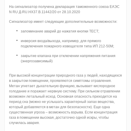
На сигнализатор получена декларация таможенного союза ЕАЭС
N RU Д-RU.НХ37.В.11442/20 от 28.10.2020
Сигнализатор имеет следующие дополнительные возможности:
запоминание аварий до нажатия кнопки ТЕСТ;
инверсия входа/выхода, например, для прямого
подключения пожарного извещателя типа ИП 212-50М;
закрытие клапана при отключении напряжения питания
(энергозависимый)
При высокой концентрации природного газа у людей, находящихся
в закрытом помещении, проявляются симптомы отравления.
Метан угнетает дыхательную функцию, вызывает кислородное
голодание и поражает нервную систему. При сильном отравлении
возможен летальный исход. Основная опасность приходится на
период сна (можно не услышать характерный запах вещества,
который добавляется в метан для безопасности). Еще одна
существенная угроза – возможность взрыва. Если концентрация
газа в помещении высокая, достаточно одной искры, чтобы
случилась авария.