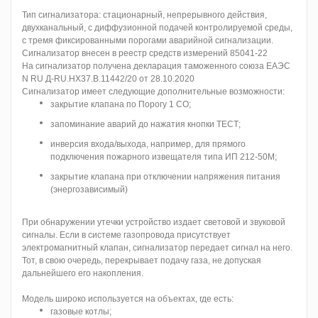
Тип сигнализатора: стационарный, непрерывного действия,
двухканальный, с диффузионной подачей контролируемой среды,
с тремя фиксированными порогами аварийной сигнализации.
Сигнализатор внесен в реестр средств измерений 85041-22
На сигнализатор получена декларация таможенного союза ЕАЭС
N RU Д-RU.НХ37.В.11442/20 от 28.10.2020
Сигнализатор имеет следующие дополнительные возможности:
закрытие клапана по Порогу 1 СО;
запоминание аварий до нажатия кнопки ТЕСТ;
инверсия входа/выхода, например, для прямого
подключения пожарного извещателя типа ИП 212-50М;
закрытие клапана при отключении напряжения питания
(энергозависимый)
При обнаружении утечки устройство издает световой и звуковой
сигналы. Если в системе газопровода присутствует
электромагнитный клапан, сигнализатор передает сигнал на него.
Тот, в свою очередь, перекрывает подачу газа, не допуская
дальнейшего его накопления.
Модель широко используется на объектах, где есть:
газовые котлы;