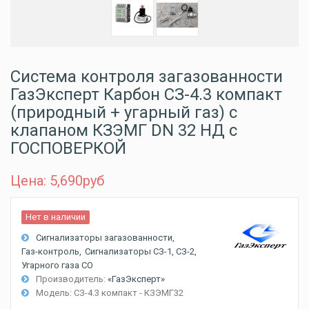
Система контроля загазованности
ГазЭксперт Карбон СЗ-4.3 компакт
(природный + угарный газ) с
клапаном КЗЭМГ DN 32 НД с
ГОСПОВЕРКОЙ
Цена: 5,690
руб
Нет в наличии
Сигнализаторы загазованности
Газ-контроль
Сигнализаторы СЗ-1, СЗ-2
Угарного газа CO
Производитель:
«ГазЭксперт»
Модель:
СЗ-4.3 компакт - КЗЭМГ32