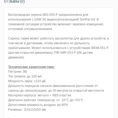
ОТЗЫВЫ (0)
Беспроводная сирена WIS-055-F предназначена для
использования с GSM 3G видеосигнализацией SimPal-G4. В
тревожной ситуации устройство включает звуковое извещение,
отпугивая злоумышленников.
Сирена также может работать как репитер для других устройств, в
том числе и датчиками, чтобы увеличить их дальность
срабатывания. Может использоваться с устройствами WDM-051-F
(датчик открытия двери/окна), PIR WIR-053-F (ИК датчик
движения).
Технические характеристики:
Питание: 9В
Ток тревоги: до 100 мА
Мощность звука: ≤110 дБ
Дальность передачи сигнала (максимальное расстояние от
сирены до сигнализации): до 30 метров на открытой местности
Материал корпуса: металл + ABS пластик
Диапазон рабочих температур: от -10°C до +55°C
Допустимая влажность воздуха: до 80%
Размеры: 110х110х50 мм