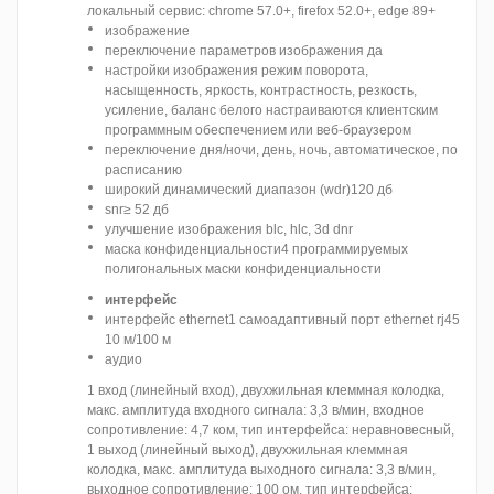
локальный сервис: chrome 57.0+, firefox 52.0+, edge 89+
изображение
переключение параметров изображения да
настройки изображения режим поворота,
насыщенность, яркость, контрастность, резкость,
усиление, баланс белого настраиваются клиентским
программным обеспечением или веб-браузером
переключение дня/ночи, день, ночь, автоматическое, по
расписанию
широкий динамический диапазон (wdr)120 дб
snr≥ 52 дб
улучшение изображения blc, hlc, 3d dnr
маска конфиденциальности4 программируемых
полигональных маски конфиденциальности
интерфейс
интерфейс ethernet1 самоадаптивный порт ethernet rj45
10 м/100 м
аудио
1 вход (линейный вход), двухжильная клеммная колодка,
макс. амплитуда входного сигнала: 3,3 в/мин, входное
сопротивление: 4,7 ком, тип интерфейса: неравновесный,
1 выход (линейный выход), двухжильная клеммная
колодка, макс. амплитуда выходного сигнала: 3,3 в/мин,
выходное сопротивление: 100 ом, тип интерфейса: