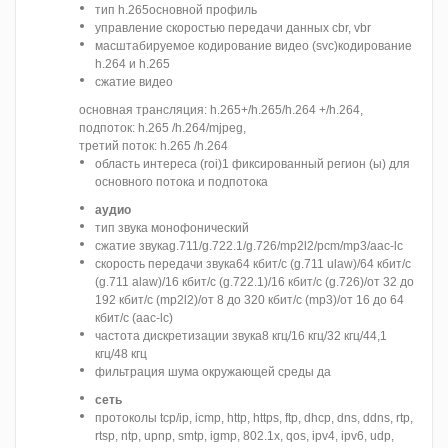
тип h.265основной профиль
управление скоростью передачи данных cbr, vbr
масштабируемое кодирование видео (svc)кодирование
h.264 и h.265
сжатие видео
основная трансляция: h.265+/h.265/h.264 +/h.264,
подпоток: h.265 /h.264/mjpeg,
третий поток: h.265 /h.264
область интереса (roi)1 фиксированный регион (ы) для
основного потока и подпотока
аудио
тип звука монофонический
сжатие звукаg.711/g.722.1/g.726/mp2l2/pcm/mp3/aac-lc
скорость передачи звука64 кбит/с (g.711 ulaw)/64 кбит/с
(g.711 alaw)/16 кбит/с (g.722.1)/16 кбит/с (g.726)/от 32 до
192 кбит/с (mp2l2)/от 8 до 320 кбит/с (mp3)/от 16 до 64
кбит/с (aac-lc)
частота дискретизации звука8 кгц/16 кгц/32 кгц/44,1
кгц/48 кгц
фильтрация шума окружающей среды да
сеть
протоколы tcp/ip, icmp, http, https, ftp, dhcp, dns, ddns, rtp,
rtsp, ntp, upnp, smtp, igmp, 802.1x, qos, ipv4, ipv6, udp,