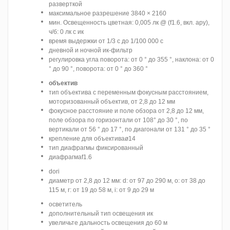
разверткой
максимальное разрешение 3840 × 2160
мин. Освещенность цветная: 0,005 лк @ (f1.6, вкл. ару),
ч/б: 0 лк с ик
время выдержки от 1/3 с до 1/100 000 с
дневной и ночной ик-фильтр
регулировка угла поворота: от 0 ° до 355 °, наклона: от 0
° до 90 °, поворота: от 0 ° до 360 °
объектив
тип объектива с переменным фокусным расстоянием,
моторизованный объектив, от 2,8 до 12 мм
фокусное расстояние и поле обзора от 2,8 до 12 мм,
поле обзора по горизонтали от 108° до 30 °, по
вертикали от 56 ° до 17 °, по диагонали от 131 ° до 35 °
крепление для объективаø14
тип диафрагмы фиксированный
диафрагмаf1.6
dori
диаметр от 2,8 до 12 мм: d: от 97 до 290 м, o: от 38 до
115 м, r: от 19 до 58 м, i: от 9 до 29 м
осветитель
дополнительный тип освещения ик
увеличьте дальность освещения до 60 м