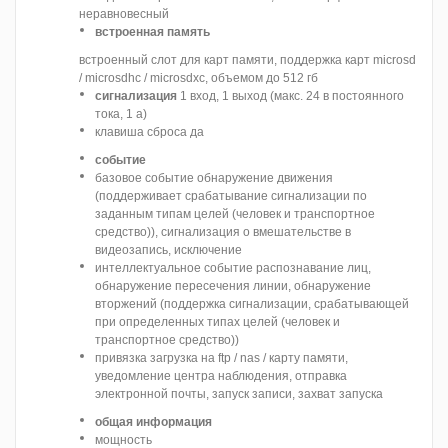
неравновесный
встроенная память
встроенный слот для карт памяти, поддержка карт microsd
/ microsdhc / microsdxc, объемом до 512 гб
сигнализация
1 вход, 1 выход (макс. 24 в постоянного
тока, 1 а)
клавиша сброса да
событие
базовое событие обнаружение движения
(поддерживает срабатывание сигнализации по
заданным типам целей (человек и транспортное
средство)), сигнализация о вмешательстве в
видеозапись, исключение
интеллектуальное событие распознавание лиц,
обнаружение пересечения линии, обнаружение
вторжений (поддержка сигнализации, срабатывающей
при определенных типах целей (человек и
транспортное средство))
привязка загрузка на ftp / nas / карту памяти,
уведомление центра наблюдения, отправка
электронной почты, запуск записи, захват запуска
общая информация
мощность