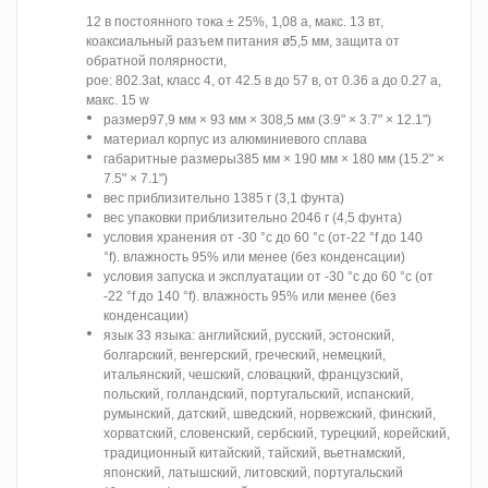
12 в постоянного тока ± 25%, 1,08 а, макс. 13 вт,
коаксиальный разъем питания ø5,5 мм, защита от
обратной полярности,
poe: 802.3at, класс 4, от 42.5 в до 57 в, от 0.36 а до 0.27 а,
макс. 15 w
размер97,9 мм × 93 мм × 308,5 мм (3.9" × 3.7" × 12.1")
материал корпус из алюминиевого сплава
габаритные размеры385 мм × 190 мм × 180 мм (15.2" ×
7.5" × 7.1")
вес приблизительно 1385 г (3,1 фунта)
вес упаковки приблизительно 2046 г (4,5 фунта)
условия хранения от -30 °c до 60 °c (от-22 °f до 140
°f). влажность 95% или менее (без конденсации)
условия запуска и эксплуатации от -30 °c до 60 °c (от
-22 °f до 140 °f). влажность 95% или менее (без
конденсации)
язык 33 языка: английский, русский, эстонский,
болгарский, венгерский, греческий, немецкий,
итальянский, чешский, словацкий, французский,
польский, голландский, португальский, испанский,
румынский, датский, шведский, норвежский, финский,
хорватский, словенский, сербский, турецкий, корейский,
традиционный китайский, тайский, вьетнамский,
японский, латышский, литовский, португальский