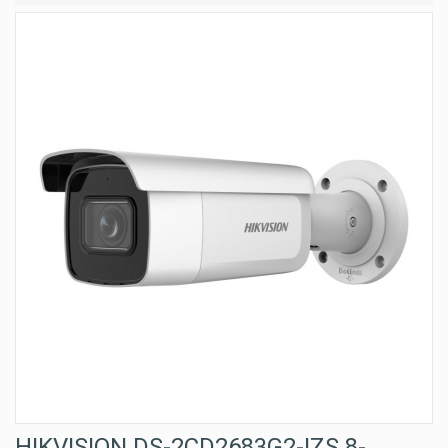
HIKVISION DS-2CD2683G2-IZS 8-