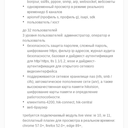
bonjour, ssl/tls, pppoe, snmp, arp, websocket, вебсокеты
одновременный просмотр в режиме реального
временидо 6 каналов
apionvif (профиль s, профиль g), isapi, sdk
пользователь / хост
до 32 пользователей
3 уровня пользователей: администратор, оператор и
пользователь
безопасность защита паролем, сложный пароль,
шифрование https, фильтр ip-адресов, журнал аудита
безопасности, базовая и дайджест-аутентификация
для http/ https, tls 1.1/1.2, wsse и дайджест-
аутентификация для открытого сетевого
видеоинтерфейса
поддерживаются сетевое хранилище nas (nfs, smb /
cifs), автоматическое пополнение сети (anr), а также
высококачественная карта памяти hikvision,
шифрование карты памяти и определение
работоспособности.
клиентivms-4200, hik-connect, hik-central
веб-браузер
требуется подключаемый модуль live view: ie 10, ie 11,
бесплатный плагин для просмотра в реальном времени:
chrome 57.0+, firefox 52.0+, edge 89+,