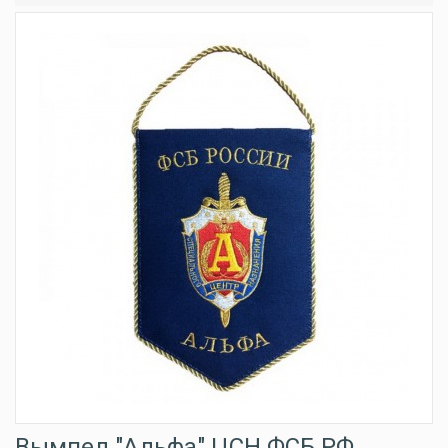
Вымпел "Альфа" ЦСН ФСБ РФ,