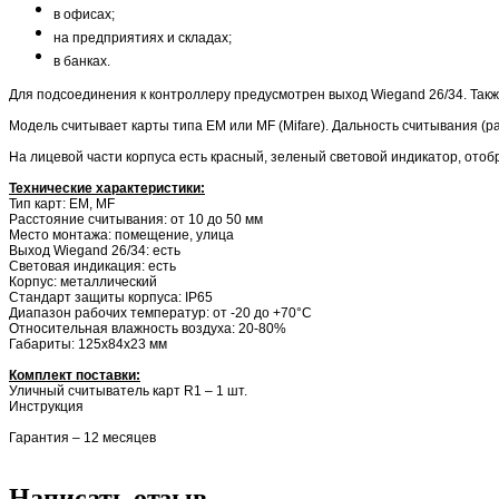
в офисах;
на предприятиях и складах;
в банках.
Для подсоединения к контроллеру предусмотрен выход Wiegand 26/34. Такж
Модель считывает карты типа EM или MF (Mifare). Дальность считывания (ра
На лицевой части корпуса есть красный, зеленый световой индикатор, ото
Технические характеристики:
Тип карт: EM, MF
Расстояние считывания: от 10 до 50 мм
Место монтажа: помещение, улица
Выход Wiegand 26/34: есть
Световая индикация: есть
Корпус: металлический
Стандарт защиты корпуса: IP65
Диапазон рабочих температур: от -20 до +70°C
Относительная влажность воздуха: 20-80%
Габариты: 125х84х23 мм
Комплект поставки:
Уличный считыватель карт R1 – 1 шт.
Инструкция
Гарантия – 12 месяцев
Написать отзыв