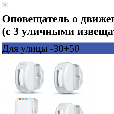
×
Оповещатель о движе
(с 3 уличными извеща
Для улицы -30+50