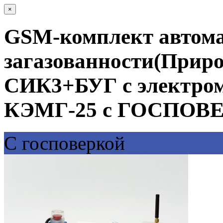
×
GSM-комплект автома
загазованности(Приро
СИК3+БУГ с электро
КЭМГ-25 с ГОСПОВ
С госповеркой