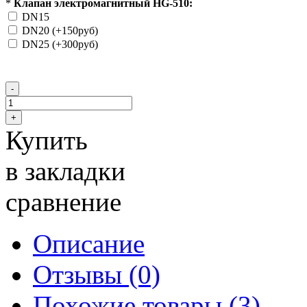
*
Клапан электромагнитный HG-510:
DN15
DN20 (+150
руб
)
DN25 (+300
руб
)
Купить
в закладки
сравнение
Описание
Отзывы (0)
Похожие товары (3)